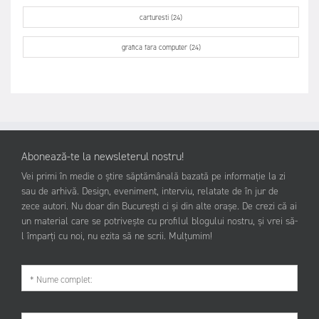
carturesti (24)
grafica fara computer (24)
Abonează-te la newsleterul nostru!
Vei primi în medie o știre săptămânală bazată pe informație la zi
sau de arhivă. Design, eveniment, interviu, relatate de în jur de
zece autori. Nu doar din București ci și din alte orașe. De crezi că ai
un material care se potrivește cu profilul blogului nostru, și vrei să-
l împarți cu noi, nu ezita să ne scrii. Mulțumim!