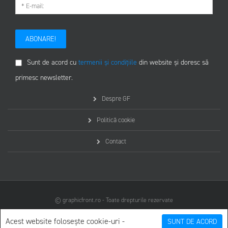
ABONARE!
Sunt de acord cu
termenii și condițiile
din website și doresc să
primesc newsletter.
Despre GF
Politică cookie
Contact
© graphicfront.ro - Toate drepturile rezervate
Acest website folosește cookie-uri -
SUNT DE ACORD