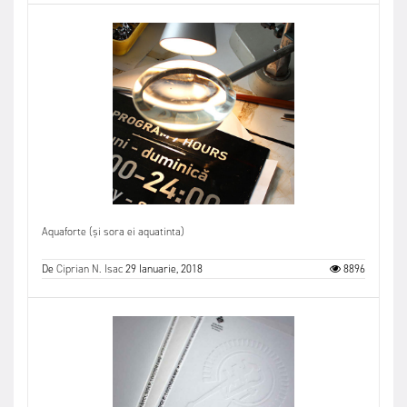
Aquaforte (și sora ei aquatinta)
De
Ciprian N. Isac
29 Ianuarie, 2018
8896