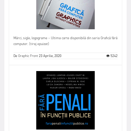
Mărci, sigle, logograme – Ultima carte disponibilă din seria Grafică fără
computer. (tiraj epuizat)
De
Graphic Front
23 Aprilie, 2020
5242