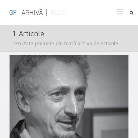
G
F
ARHIVĂ
|
BLOG
1
Articole
rezultate preluate din toată arhiva de articole