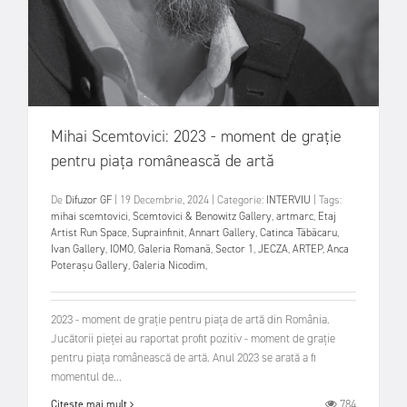
Mihai Scemtovici: 2023 - moment de grație
pentru piața românească de artă
De
Difuzor GF
|
19 Decembrie, 2024
|
Categorie:
INTERVIU
|
Tags:
mihai scemtovici
,
Scemtovici & Benowitz Gallery
,
artmarc
,
Etaj
Artist Run Space
,
Suprainfinit
,
Annart Gallery
,
Catinca Tăbăcaru
,
Ivan Gallery
,
IOMO
,
Galeria Romană
,
Sector 1
,
JECZA
,
ARTEP
,
Anca
Poterașu Gallery
,
Galeria Nicodim
,
2023 - moment de grație pentru piața de artă din România.
Jucătorii pieței au raportat profit pozitiv - moment de grație
pentru piața românească de artă. Anul 2023 se arată a fi
momentul de...
784
Citește mai mult