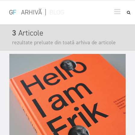
G
F
ARHIVĂ
|
BLOG
3
Articole
rezultate preluate din toată arhiva de articole