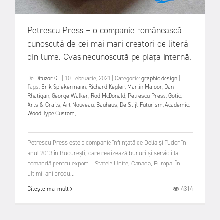
Petrescu Press – o companie românească
cunoscută de cei mai mari creatori de literă
din lume. Cvasinecunoscută pe piața internă.
De
Difuzor GF
|
10 Februarie, 2021
|
Categorie:
graphic design
|
Tags:
Erik Spiekermann
,
Richard Kegler
,
Martin Majoor
,
Dan
Rhatigan
,
George Walker
,
Rod McDonald
,
Petrescu Press
,
Gotic
,
Arts & Crafts
,
Art Nouveau
,
Bauhaus
,
De Stijl
,
Futurism
,
Academic
,
Wood Type Custom
,
Petrescu Press este o companie înființată de Delia și Tudor în
anul 2013 în Bucureşti, care realizează bunuri şi servicii la
comandă pentru export – Statele Unite, Canada, Europa. În
ultimii ani produ...
4314
Citește mai mult