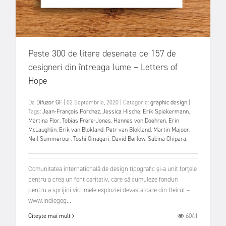
Peste 300 de litere desenate de 157 de
designeri din întreaga lume – Letters of
Hope
De
Difuzor GF
|
02 Septembrie, 2020
|
Categorie:
graphic design
|
Tags:
Jean-François Porchez
,
Jessica Hische
,
Erik Spiekermann
,
Martina Flor
,
Tobias Frere-Jones
,
Hannes von Doehren
,
Erin
McLaughlin
,
Erik van Blokland
,
Petr van Blokland
,
Martin Majoor
,
Neil Summerour
,
Toshi Omagari
,
David Berlow
,
Sabina Chipara
,
Comunitatea internațională de design tipografic și-a unit forțele
pentru a crea un font caritativ, care să cumuleze fonduri
pentru a sprijini victimele exploziei devastatoare din Beirut –
www.indiegog...
6041
Citește mai mult