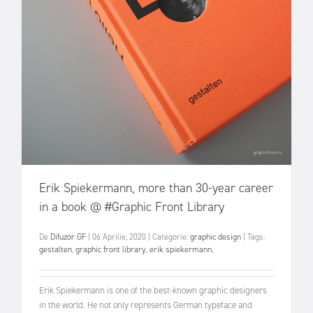
Erik Spiekermann, more than 30-year career
in a book @ #Graphic Front Library
De
Difuzor GF
|
06 Aprilie, 2020
|
Categorie:
graphic design
|
Tags:
gestalten
,
graphic front library
,
erik spiekermann
,
Erik Spiekermann is one of the best-known graphic designers
in the world. He not only represents German typeface and