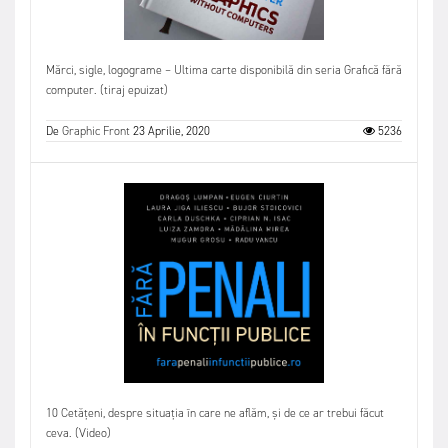
Mărci, sigle, logograme – Ultima carte disponibilă din seria Grafică fără
computer. (tiraj epuizat)
De
Graphic Front
23 Aprilie, 2020
5236
10 Cetățeni, despre situația în care ne aflăm, și de ce ar trebui făcut
ceva. (Video)