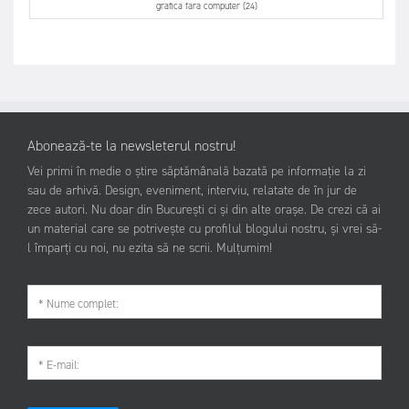
grafica fara computer (24)
Abonează-te la newsleterul nostru!
Vei primi în medie o știre săptămânală bazată pe informație la zi
sau de arhivă. Design, eveniment, interviu, relatate de în jur de
zece autori. Nu doar din București ci și din alte orașe. De crezi că ai
un material care se potrivește cu profilul blogului nostru, și vrei să-
l împarți cu noi, nu ezita să ne scrii. Mulțumim!