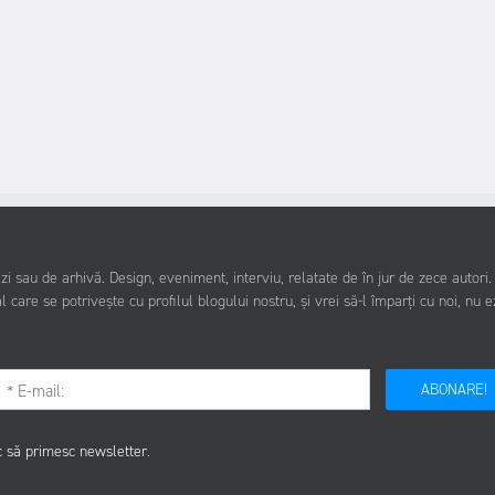
i sau de arhivă. Design, eveniment, interviu, relatate de în jur de zece autori
l care se potrivește cu profilul blogului nostru, și vrei să-l împarți cu noi, nu e
ABONARE!
c să primesc newsletter.