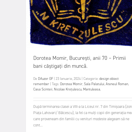
Dorotea Momir, București, anii 70 – Primii
bani câștigați din muncă.
De
Difuzor GF
|
23 Ianuarie, 2024
|
Categorie:
design obiect
remember
|
Tags:
Dorotea Momir
,
Sala Palatului
,
Ateneul Roman
,
Casa Scinteii
,
Nicolae Krețulescu
,
Mantuleasa
,
După terminarea clasei a VIII-a la Liceul nr. 7 din Timișoara (zo
Piața Lahovari/ Bălcescu), la fel ca mulți copii din generația me
care proveneam din familii cu venituri modeste alegeam să ne
cont...