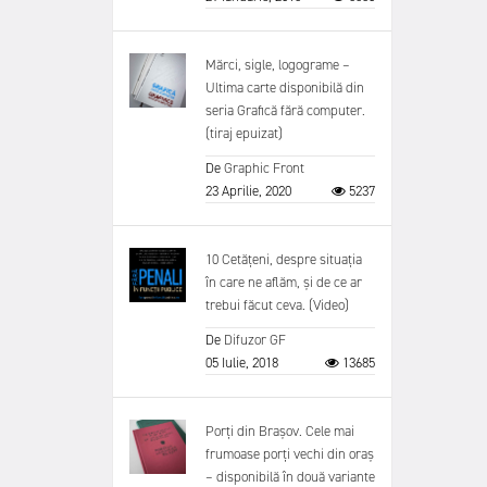
Mărci, sigle, logograme –
Ultima carte disponibilă din
seria Grafică fără computer.
(tiraj epuizat)
De
Graphic Front
23 Aprilie, 2020
5237
10 Cetățeni, despre situația
în care ne aflăm, și de ce ar
trebui făcut ceva. (Video)
De
Difuzor GF
05 Iulie, 2018
13685
Porți din Brașov. Cele mai
frumoase porți vechi din oraș
– disponibilă în două variante