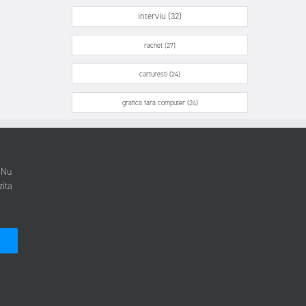
interviu (32)
racnet (27)
carturesti (24)
grafica fara computer (24)
. Nu
zita