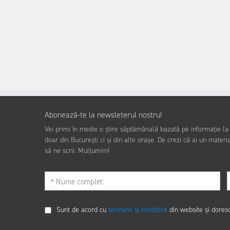
Abonează-te la newsleterul nostru!
Vei primi în medie o știre săptămânală bazată pe informație la z
doar din București ci și din alte orașe. De crezi că ai un materia
să ne scrii. Mulțumim!
Sunt de acord cu
termenii și condițiile
din website și dores