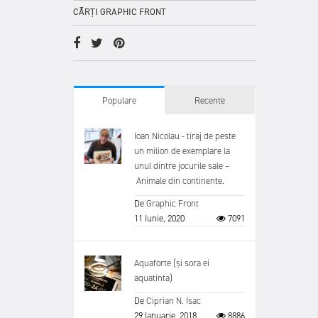
CĂRȚI GRAPHIC FRONT
Populare
Recente
Ioan Nicolau - tiraj de peste
un milion de exemplare la
unul dintre jocurile sale –
Animale din continente.
De
Graphic Front
11 Iunie, 2020
7091
Aquaforte (și sora ei
aquatinta)
De
Ciprian N. Isac
29 Ianuarie, 2018
8886