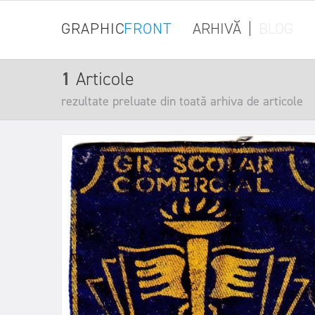
GRAPHIC
FRONT
ARHIVĂ
|
BLOG
1
Articole
rezultate preluate din toată arhiva de articole