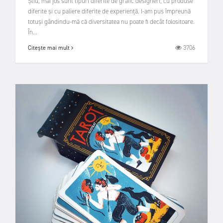
Știu, mai jos sunt tipuri diferite de grafic designeri, cu produse
diferite și cu paliere diferite de experiență. I-am pus împreună
totuși gândindu-mă că diversitatea nu poate fi decât folositoare.
În...
3706
Citește mai mult