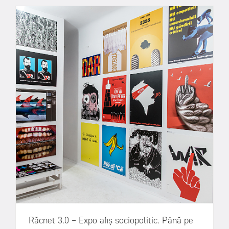
Răcnet 3.0 – Expo afiș sociopolitic. Până pe