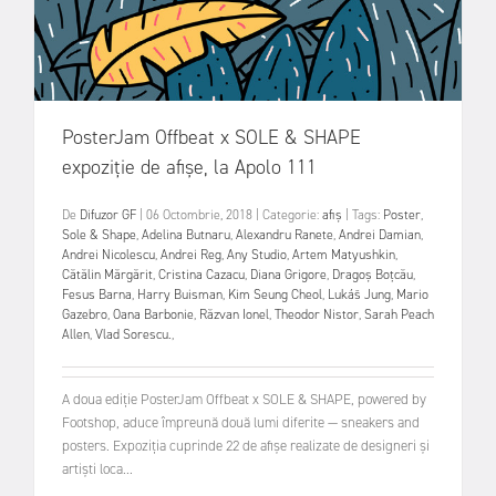
PosterJam Offbeat x SOLE & SHAPE
expoziție de afișe, la Apolo 111
De
Difuzor GF
|
06 Octombrie, 2018
|
Categorie:
afiș
|
Tags:
Poster
,
Sole & Shape
,
Adelina Butnaru
,
Alexandru Ranete
,
Andrei Damian
,
Andrei Nicolescu
,
Andrei Reg
,
Any Studio
,
Artem Matyushkin
,
Cătălin Mărgărit
,
Cristina Cazacu
,
Diana Grigore
,
Dragoș Boțcău
,
Fesus Barna
,
Harry Buisman
,
Kim Seung Cheol
,
Lukáš Jung
,
Mario
Gazebro
,
Oana Barbonie
,
Răzvan Ionel
,
Theodor Nistor
,
Sarah Peach
Allen
,
Vlad Sorescu.
,
A doua ediție PosterJam Offbeat x SOLE & SHAPE, powered by
Footshop, aduce împreună două lumi diferite — sneakers and
posters. Expoziția cuprinde 22 de afișe realizate de designeri și
artiști loca...