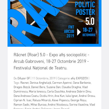
Răcnet (Roar) 5.0 - Expo afiș sociopolitic -
Arcub Gabroveni, 18-27 Octombrie 2019 -
Festivalul Național de Teatru.
De
Difuzor GF
|
11 Octombrie, 2019
|
Categorie:
afiș
EXPOZIȚII
|
Tags:
Racnet
,
Denisa Angheluță
,
Carmen Apetrei
,
Oana Barbonie
,
Dragos Boțcă
,
Daniel Bere
,
Suzana Dan
,
Claudia Draghia
,
Vlad
Dumitrescu
,
Maria Ionescu
,
Carla Duschka
,
Andreea Dobrin Dinu
,
Dana Andreea Coatu
,
Ovidiu Hrin
,
Ana Kun
,
Iulia Ignat
,
Andrei Grosu
,
Ciprian N. Isac
,
Raluca Mitarcă
,
Alexe Popescu
,
George Roșu
,
Ramon Sadîc
,
Mihai Burcea
,
Andrei Nicolescu
,
Sorina Vazelina
,
Vlad