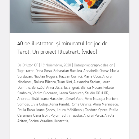
40 de ilustratori și minunatul lor joc de
Tarot, Un proiect Illustrart. (video)
De
Difuzor GF
|
19 Noiembrie, 2020
|
Categorie:
graphic design
|
Tags:
tarot
,
Dana Sosa
,
Sebastian Baculea
,
Annabella Orosz
,
Maria
Surducan
,
Nicolae Negura
,
Răzvan Cornici
,
Maria Cucu
,
Andrei
Nicolescu
,
Raluca Băraru
,
Tuan Nini
,
Alexandra Stoian
,
Laura
Dumitru
,
Benczédi Anna Júlia
,
Iulia Ignat
,
Bianca Mocan
,
Fekete
Szabolcs
,
Vadim Ciocazan
,
Ileana Surducan
,
Studio CO+LOR
,
Andreea Ilisăi
,
Ioana Harasim
,
József Vass
,
Vero Neacşu
,
Norbert
Somosi
,
Livia Coloji
,
Xenia Pamfil
,
Roma Gavrilă
,
Alina Marinescu
,
Paula Rusu
,
Ioana Şopov
,
Laura Măhăleanu
,
Teodora Oprea
,
Stella
Caraman
,
Oana Ispir
,
Pojum Edith
,
Tücske
,
Andrei Puică
,
Aniela
Ariton
,
Sorina Vazelina
,
ilustratie
,