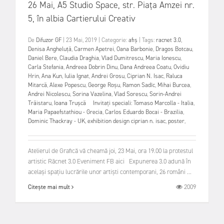
26 Mai, A5 Studio Space, str. Piața Amzei nr.
5, în albia Cartierului Creativ
De
Difuzor GF
|
23 Mai, 2019
|
Categorie:
afiș
|
Tags:
racnet 3.0
,
Denisa Angheluță
,
Carmen Apetrei
,
Oana Barbonie
,
Dragos Botcau
,
Daniel Bere
,
Claudia Draghia
,
Vlad Dumitrescu
,
Maria Ionescu
,
Carla Stefania
,
Andreea Dobrin Dinu
,
Dana Andreea Coatu
,
Ovidiu
Hrin
,
Ana Kun
,
Iulia Ignat
,
Andrei Grosu
,
Ciprian N. Isac
,
Raluca
Mitarcă
,
Alexe Popescu
,
George Roșu
,
Ramon Sadîc
,
Mihai Burcea
,
Andrei Nicolescu
,
Sorina Vazelina
,
Vlad Sorescu
,
Sorin-Andrei
Trăistaru
,
Ioana Trușcă Invitați speciali: Tomaso Marcolla - Italia
,
Maria Papaefstathiou - Grecia
,
Carlos Eduardo Bocai - Brazilia
,
Dominic Thackray - UK
,
exhibition design ciprian n. isac
,
poster
,
Atelierul de Grafică vă cheamă joi, 23 Mai, ora 19.00 la protestul
artistic Răcnet 3.0 Eveniment FB aici Expunerea 3.0 adună în
același spațiu lucrările unor artiști contemporani, 26 români ...
2009
Citește mai mult