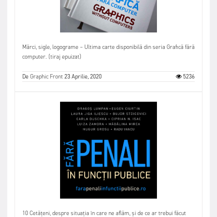
Mărci, sigle, logograme – Ultima carte disponibilă din seria Grafică fără
computer. (tiraj epuizat)
De
Graphic Front
23 Aprilie, 2020
5236
10 Cetățeni, despre situația în care ne aflăm, și de ce ar trebui făcut