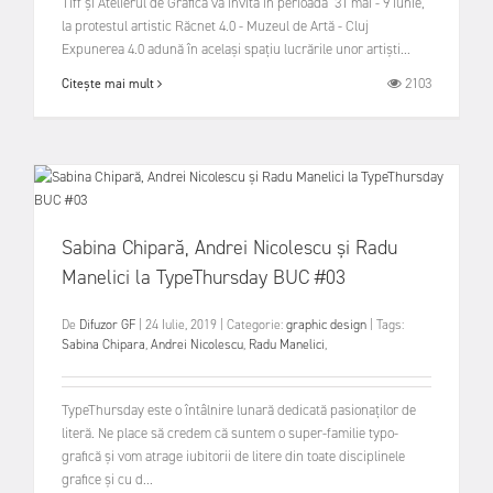
Tiff și Atelierul de Grafică vă invită în perioada 31 mai - 9 iunie,
la protestul artistic Răcnet 4.0 - Muzeul de Artă - Cluj
Expunerea 4.0 adună în același spațiu lucrările unor artiști...
2103
Citește mai mult
Sabina Chipară, Andrei Nicolescu și Radu
Manelici la TypeThursday BUC #03
De
Difuzor GF
|
24 Iulie, 2019
|
Categorie:
graphic design
|
Tags:
Sabina Chipara
,
Andrei Nicolescu
,
Radu Manelici
,
TypeThursday este o întâlnire lunară dedicată pasionaților de
literă. Ne place să credem că suntem o super-familie typo-
grafică și vom atrage iubitorii de litere din toate disciplinele
grafice și cu d...