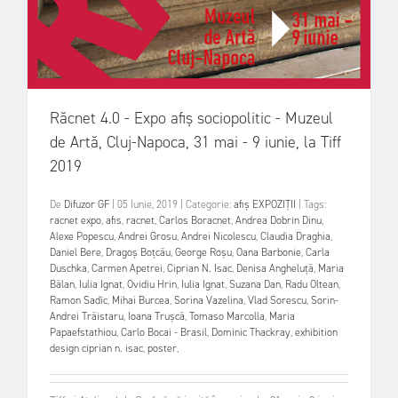
Răcnet 4.0 - Expo afiș sociopolitic - Muzeul
de Artă, Cluj-Napoca, 31 mai - 9 iunie, la Tiff
2019
De
Difuzor GF
|
05 Iunie, 2019
|
Categorie:
afiș
EXPOZIȚII
|
Tags:
racnet expo
,
afis
,
racnet
,
Carlos Boracnet
,
Andrea Dobrin Dinu
,
Alexe Popescu
,
Andrei Grosu
,
Andrei Nicolescu
,
Claudia Draghia
,
Daniel Bere
,
Dragoș Boțcău
,
George Roșu
,
Oana Barbonie
,
Carla
Duschka
,
Carmen Apetrei
,
Ciprian N. Isac
,
Denisa Angheluță
,
Maria
Bălan
,
Iulia Ignat
,
Ovidiu Hrin
,
Iulia Ignat
,
Suzana Dan
,
Radu Oltean
,
Ramon Sadîc
,
Mihai Burcea
,
Sorina Vazelina
,
Vlad Sorescu
,
Sorin-
Andrei Trăistaru
,
Ioana Trușcă
,
Tomaso Marcolla
,
Maria
Papaefstathiou
,
Carlo Bocai - Brasil
,
Dominic Thackray
,
exhibition
design ciprian n. isac
,
poster
,