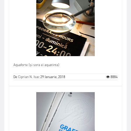
Aquaforte (și sora ei aquatinta)
De
Ciprian N. Isac
29 Ianuarie, 2018
8884