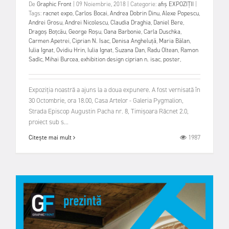
De
Graphic Front
|
09 Noiembrie, 2018
|
Categorie:
afiș
EXPOZIȚII
|
Tags:
racnet expo
,
Carlos Bocai
,
Andrea Dobrin Dinu
,
Alexe Popescu
,
Andrei Grosu
,
Andrei Nicolescu
,
Claudia Draghia
,
Daniel Bere
,
Dragoș Boțcău
,
George Roșu
,
Oana Barbonie
,
Carla Duschka
,
Carmen Apetrei
,
Ciprian N. Isac
,
Denisa Angheluță
,
Maria Bălan
,
Iulia Ignat
,
Ovidiu Hrin
,
Iulia Ignat
,
Suzana Dan
,
Radu Oltean
,
Ramon
Sadîc
,
Mihai Burcea
,
exhibition design ciprian n. isac
,
poster
,
Expoziția noastră a ajuns la a doua expunere. A fost vernisată în
30 Octombrie, ora 18.00, Casa Artelor - Galeria Pygmalion,
Strada Episcop Augustin Pacha nr. 8, Timișoara Răcnet 2.0,
proiect sub s...
1987
Citește mai mult