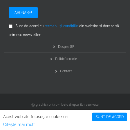
ABONARE!
Sunt de acord cu
termenii și condițiile
din website și doresc să
primesc newsletter.
Despre GF
Politică cookie
Contact
© graphicfront.ro - Toate drepturile rezervate
Acest website folosește cookie-uri -
SUNT DE ACORD
Citește mai mult