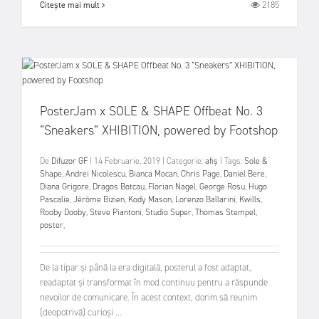
2185
Citește mai mult
PosterJam x SOLE & SHAPE Offbeat No. 3
“Sneakers” XHIBITION, powered by Footshop
De
Difuzor GF
|
14 Februarie, 2019
|
Categorie:
afiș
|
Tags:
Sole &
Shape
,
Andrei Nicolescu
,
Bianca Mocan
,
Chris Page
,
Daniel Bere
,
Diana Grigore
,
Dragos Botcau
,
Florian Nagel
,
George Rosu
,
Hugo
Pascalie
,
Jérôme Bizien
,
Kody Mason
,
Lorenzo Ballarini
,
Kwills
,
Rooby Dooby
,
Steve Piantoni
,
Studio Super
,
Thomas Stempel
,
poster
,
De la tipar şi până la era digitală, posterul a fost adaptat,
readaptat şi transformat în mod continuu pentru a răspunde
nevoilor de comunicare. În acest context, dorim să reunim
(deopotrivă) curioşi ...