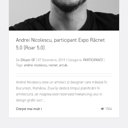
Andrei Nicolescu, participant Expo Răcnet
5.0 (Roar 5.0)
De
Difuzor GF
|
07 Octombrie, 2019
|
Categorie:
PARTICIPANȚI
|
Tags:
andrei nicolescu
,
racnet
,
arcub
,
Andrei Nicolescu este un arhitect și designer care trăiește în
București, România. Ziua își dedică timpul planificării în
arhitectură, iar noaptea este rezervată freelancing-ului in
design grafic lucr...
1504
Citește mai mult