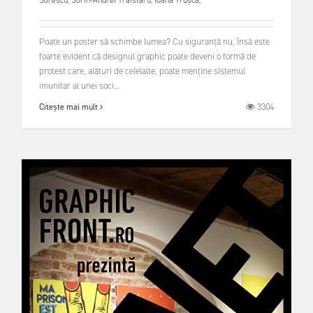
Sorescu
,
Sorin-Andrei Trăistaru
,
Ioana Trușcă
,
Poate un poster să schimbe lumea? Cu siguranță nu, însă este
foarte evident că designul graphic poate deveni o formă de
protest care, alături de celelalte, poate menține sistemul
imunitar al unei soci...
3304
Citește mai mult