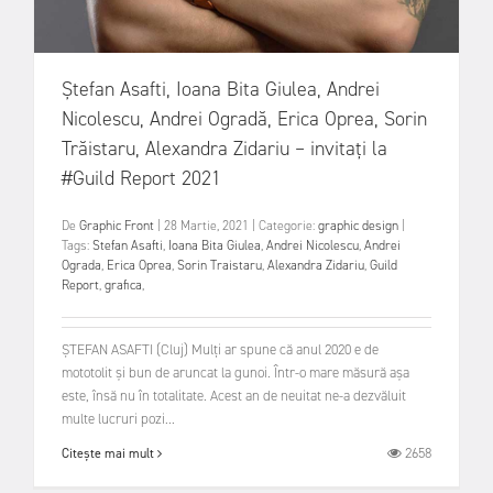
Ștefan Asafti, Ioana Bita Giulea, Andrei
Nicolescu, Andrei Ogradă, Erica Oprea, Sorin
Trăistaru, Alexandra Zidariu – invitați la
#Guild Report 2021
De
Graphic Front
|
28 Martie, 2021
|
Categorie:
graphic design
|
Tags:
Stefan Asafti
,
Ioana Bita Giulea
,
Andrei Nicolescu
,
Andrei
Ograda
,
Erica Oprea
,
Sorin Traistaru
,
Alexandra Zidariu
,
Guild
Report
,
grafica
,
ȘTEFAN ASAFTI (Cluj) Mulți ar spune că anul 2020 e de
mototolit și bun de aruncat la gunoi. Într-o mare măsură așa
este, însă nu în totalitate. Acest an de neuitat ne-a dezvăluit
multe lucruri pozi...
2658
Citește mai mult