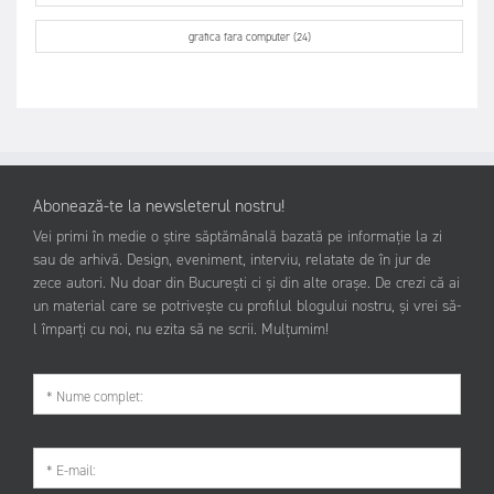
grafica fara computer (24)
Abonează-te la newsleterul nostru!
Vei primi în medie o știre săptămânală bazată pe informație la zi
sau de arhivă. Design, eveniment, interviu, relatate de în jur de
zece autori. Nu doar din București ci și din alte orașe. De crezi că ai
un material care se potrivește cu profilul blogului nostru, și vrei să-
l împarți cu noi, nu ezita să ne scrii. Mulțumim!