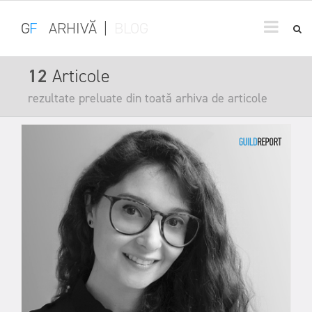
G
F
ARHIVĂ
|
BLOG
12
Articole
rezultate preluate din toată arhiva de articole