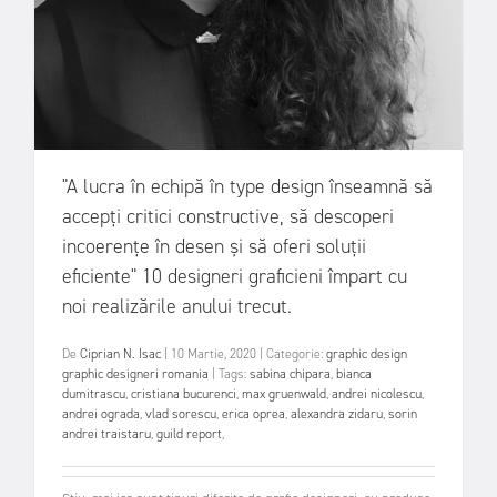
"A lucra în echipă în type design înseamnă să
accepți critici constructive, să descoperi
incoerențe în desen și să oferi soluții
eficiente" 10 designeri graficieni împart cu
noi realizările anului trecut.
De
Ciprian N. Isac
|
10 Martie, 2020
|
Categorie:
graphic design
graphic designeri romania
|
Tags:
sabina chipara
,
bianca
dumitrascu
,
cristiana bucurenci
,
max gruenwald
,
andrei nicolescu
,
andrei ograda
,
vlad sorescu
,
erica oprea
,
alexandra zidaru
,
sorin
andrei traistaru
,
guild report
,