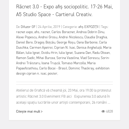
Răcnet 3.0 - Expo afiș sociopolitic. 17-26 Mai,
A5 Studio Space - Cartierul Creativ.
De
Difuzor GF
|
24 Aprilie, 2019
|
Categorie:
afiș
EXPOZIȚII
|
Tags:
racnet expo
,
afis
,
racnet
,
Carlos Boracnet
,
Andrea Dobrin Dinu
,
Alexe Popescu
,
Andrei Grosu
,
Andrei Nicolescu
,
Claudia Draghia
,
Daniel Bere
,
Dragoș Boțcău
,
George Roșu
,
Oana Barbonie
,
Carla
Duschka
,
Carmen Apetrei
,
Ciprian N. Isac
,
Denisa Angheluță
,
Maria
Bălan
,
Iulia Ignat
,
Ovidiu Hrin
,
Iulia Ignat
,
Suzana Dan
,
Radu Oltean
,
Ramon Sadîc
,
Mihai Burcea
,
Sorina Vazelina
,
Vlad Sorescu
,
Sorin-
Andrei Trăistaru
,
Ioana Trușcă
,
Tomaso Marcolla
,
Maria
Papaefstathiou
,
Carlo Bocai - Brasil
,
Dominic Thackray
,
exhibition
design ciprian n. isac
,
poster
,
Atelierul de Grafică vă cheamă joi, 23 Mai, ora 19.00 la protestul
artistic Răcnet 3.0 Eveniment FB aici Expunerea 3.0 adună în
același spațiu lucrările unor artiști contemporani, 26 români ...
4828
Citește mai mult