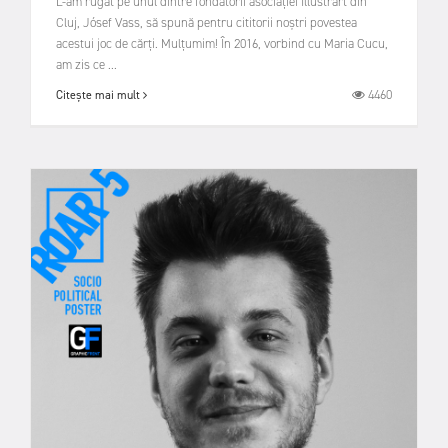
L-am rugat pe unul dintre fondatorii asociației Illustrart din
Cluj, Jósef Vass, să spună pentru cititorii noștri povestea
acestui joc de cărți. Mulțumim! În 2016, vorbind cu Maria Cucu,
am zis ce ...
4460
Citește mai mult