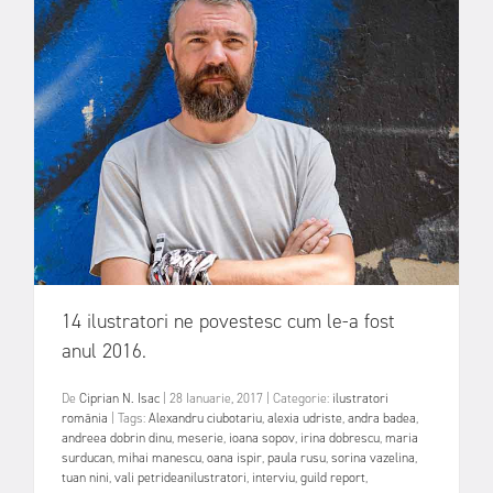
14 ilustratori ne povestesc cum le-a fost
anul 2016.
De
Ciprian N. Isac
|
28 Ianuarie, 2017
|
Categorie:
ilustratori
românia
|
Tags:
Alexandru ciubotariu
,
alexia udriste
,
andra badea
,
andreea dobrin dinu
,
meserie
,
ioana sopov
,
irina dobrescu
,
maria
surducan
,
mihai manescu
,
oana ispir
,
paula rusu
,
sorina vazelina
,
tuan nini
,
vali petrideanilustratori
,
interviu
,
guild report
,