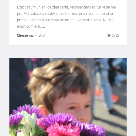
Exact acum un an, de ziua cărții, recomandam editurile de mai
jos. Motivația era relativ simplă, urma un an mai tensionat și
presupuneam că apetența pentru citit va mai scădea. Nu știu
exact cum s-au ...
3732
Citește mai mult