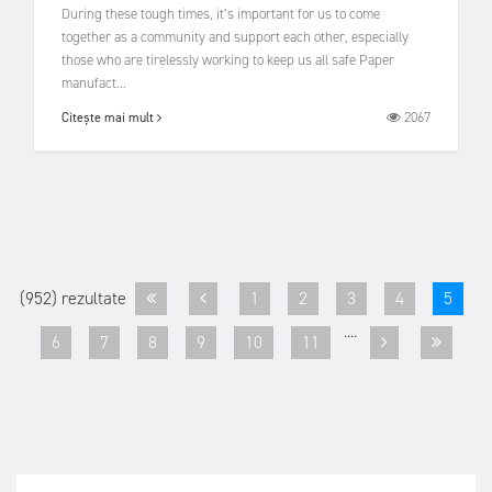
During these tough times, it’s important for us to come
together as a community and support each other, especially
those who are tirelessly working to keep us all safe Paper
manufact...
2067
Citește mai mult
(952) rezultate
1
2
3
4
5
....
6
7
8
9
10
11