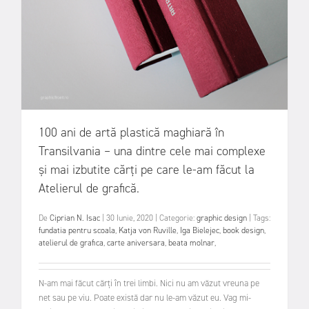
100 ani de artă plastică maghiară în
Transilvania – una dintre cele mai complexe
și mai izbutite cărți pe care le-am făcut la
Atelierul de grafică.
De
Ciprian N. Isac
|
30 Iunie, 2020
|
Categorie:
graphic design
|
Tags:
fundatia pentru scoala
,
Katja von Ruville
,
Iga Bielejec
,
book design
,
atelierul de grafica
,
carte aniversara
,
beata molnar
,
N-am mai făcut cărți în trei limbi. Nici nu am văzut vreuna pe
net sau pe viu. Poate există dar nu le-am văzut eu. Vag mi-