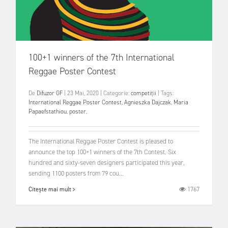
100+1 winners of the 7th International
Reggae Poster Contest
De
Difuzor GF
|
23 Mai, 2020
|
Categorie:
competiții
|
Tags:
International Reggae Poster Contest
,
Agnieszka Dajczak
,
Maria
Papaefstathiou
,
poster
,
The International Reggae Poster Contest is pleased to
announce the top 100+1 winners of the 7th Contest. Six
hundred and sixty-seven designers participated this year,
sending 1100 posters from 79 cou...
1767
Citește mai mult