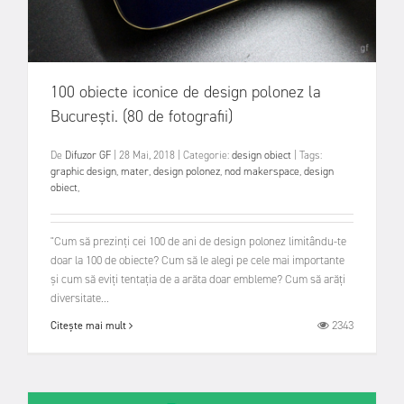
100 obiecte iconice de design polonez la
București. (80 de fotografii)
De
Difuzor GF
|
28 Mai, 2018
|
Categorie:
design obiect
|
Tags:
graphic design
,
mater
,
design polonez
,
nod makerspace
,
design
obiect
,
"Cum să prezinți cei 100 de ani de design polonez limitându-te
doar la 100 de obiecte? Cum să le alegi pe cele mai importante
și cum să eviți tentația de a arăta doar embleme? Cum să arăți
diversitate...
2343
Citește mai mult