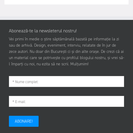
Abonează-te la newsleterul nostru!
Vei primi în medie o știre săptămânală bazată pe informație la zi
sau de arhivă. Design, eveniment, interviu, relatate de în jur de
zece autori. Nu doar din București ci și din alte orașe. De crezi că ai
un material care se potrivește cu profilul blogului nostru, și vrei să-
l împarți cu noi, nu ezita să ne scrii. Mulțumim!
ABONARE!