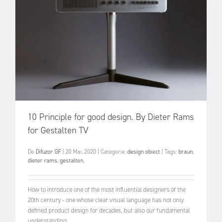
10 Principle for good design. By Dieter Rams
for Gestalten TV
De
Difuzor GF
|
20 Mai, 2020
|
Categorie:
design obiect
|
Tags:
braun
,
dieter rams
,
gestalten
,
How to introduce one of the most influential designers of the
20th century - one whose clear visual language has not only
defined product design for decades, but also our fundamental
understanding...