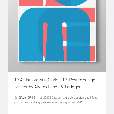
19 Artists versus Covid - 19. Poster design
project by Alvaro Lopez & Fedrigoni
De
Difuzor GF
|
31 Mai, 2020
|
Categorie:
graphic design
afiș
|
Tags:
poster
,
poster design
,
alvaro lopez
,
fedrigoni
,
covid-19
,