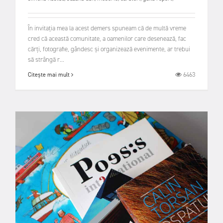
În invitația mea la acest demers spuneam că de multă vreme
cred că această comunitate, a oamenilor care desenează, fac
cărți, fotografie, gândesc și organizează evenimente, ar trebui
să strângă r...
6463
Citește mai mult