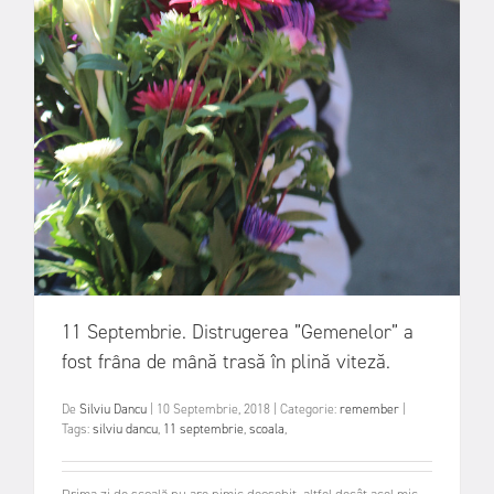
11 Septembrie. Distrugerea ”Gemenelor” a
fost frâna de mână trasă în plină viteză.
De
Silviu Dancu
|
10 Septembrie, 2018
|
Categorie:
remember
|
Tags:
silviu dancu
,
11 septembrie
,
scoala
,