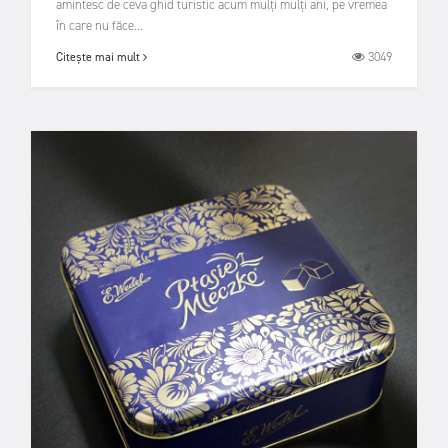
amintesc de ceva ghid turistic acum mulți mulți ani, pe vremea
în care nu făce...
3049
Citește mai mult