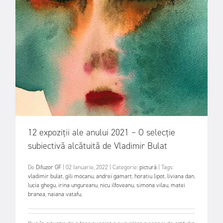
12 expoziții ale anului 2021 – O selecție
subiectivă alcătuită de Vladimir Bulat
De
Difuzor GF
|
02 Ianuarie, 2022
|
Categorie:
pictură
|
Tags:
vladimir bulat
,
gili mocanu
,
andrei gamart
,
horatiu lipot
,
liviana dan
,
lucia ghegu
,
irina ungureanu
,
nicu ilfoveanu
,
simona vilau
,
matei
branea
,
naiana vatafu
,