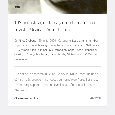
107 ani astăzi, de la nașterea fondatorului
revistei Urzica - Aurel Leibovici.
De
Ilinca Ciobanu
|
20 Iunie, 2020
|
Categorie:
ilustrație
remember
|
Tags:
urzica
,
aurel baranga
,
gopo
,
lucaci
,
Jules Perahim
,
Nell Cobar
,
H. Guttman
,
Gion D. Mihail
,
Cik Damadian
,
Gopo
,
Rich Auerbach
,
V.
Crivăț
,
E. Arno
,
Gh. Chiriac
,
Radu Veluda
,
Adrian Lucaci
,
V. Vasiliu
,
remember
,
107 ani de la nașterea lui Aurel Leibovici. Nu, nu aveți de unde
să-l știți căci a devenit cunoscut cu numele de Aurel Baranga.
Dramaturg și poet de origine evreiască. Când cobori dinspre
Ateneul R...
3268
Citește mai mult