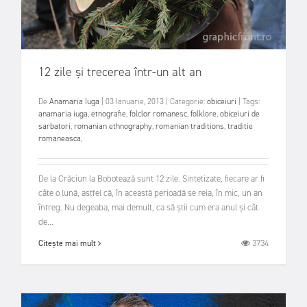
12 zile și trecerea într-un alt an
De
Anamaria Iuga
|
03 Ianuarie, 2013
|
Categorie:
obiceiuri
|
Tags:
anamaria iuga
,
etnografie
,
folclor romanesc
,
folklore
,
obiceiuri de
sarbatori
,
romanian ethnography
,
romanian traditions
,
traditie
romaneasca
,
De la Crăciun la Bobotează sunt 12 zile. Sintetizate, fiecare ar fi
câte o lună, astfel că, în această perioadă se reia, în mic, un an
întreg. Nu degeaba, mai demult, ca să știi cum era anul și cât
de...
3734
Citește mai mult