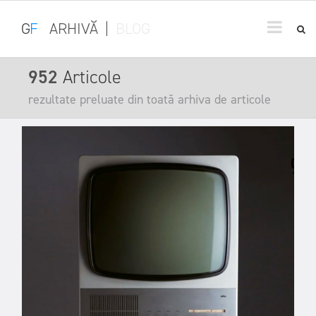
G
F
ARHIVĂ
|
BLOG
952
Articole
rezultate preluate din toată arhiva de articole