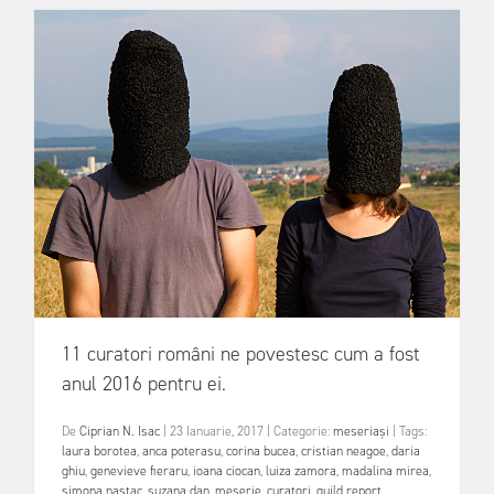
11 curatori români ne povestesc cum a fost
anul 2016 pentru ei.
De
Ciprian N. Isac
|
23 Ianuarie, 2017
|
Categorie:
meseriași
|
Tags:
laura borotea
,
anca poterasu
,
corina bucea
,
cristian neagoe
,
daria
ghiu
,
genevieve fieraru
,
ioana ciocan
,
luiza zamora
,
madalina mirea
,
simona nastac
,
suzana dan
,
meserie
,
curatori
,
guild report
,