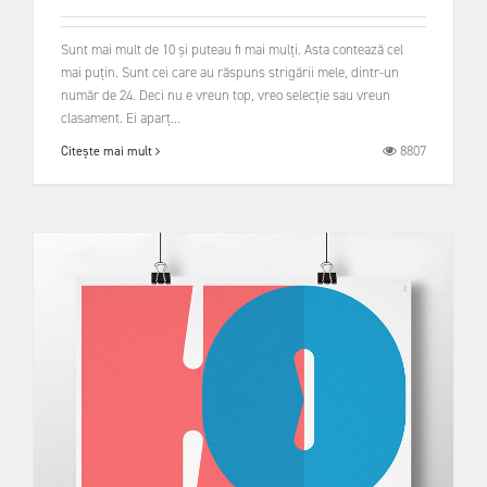
Sunt mai mult de 10 și puteau fi mai mulți. Asta contează cel
mai puțin. Sunt cei care au răspuns strigării mele, dintr-un
număr de 24. Deci nu e vreun top, vreo selecție sau vreun
clasament. Ei aparț...
8807
Citește mai mult