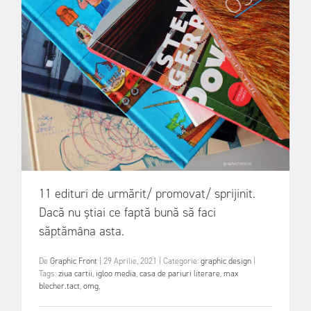
11 edituri de urmărit/ promovat/ sprijinit.
Dacă nu știai ce faptă bună să faci
săptămâna asta.
De
Graphic Front
|
29 Aprilie, 2021
|
Categorie:
graphic design
|
Tags:
ziua cartii
,
igloo media
,
casa de pariuri literare
,
max
blecher.tact
,
omg
,