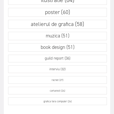
poster (60)
atelierul de grafica (58)
muzica (51)
book design (51)
guild report (36)
interviu (32)
racnet (27)
carturesti (24)
grafica fara computer (24)