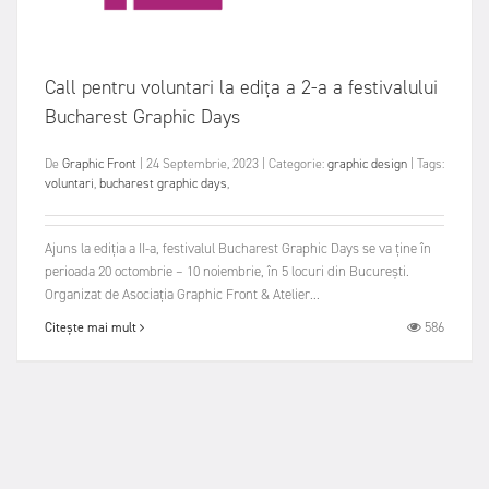
Call pentru voluntari la edița a 2-a a festivalului
Bucharest Graphic Days
De
Graphic Front
|
24 Septembrie, 2023
|
Categorie:
graphic design
|
Tags:
voluntari
,
bucharest graphic days
,
Ajuns la ediția a II-a, festivalul Bucharest Graphic Days se va ține în
perioada 20 octombrie – 10 noiembrie, în 5 locuri din București.
Organizat de Asociația Graphic Front & Atelier...
586
Citește mai mult