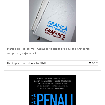
Mărci, sigle, logograme – Ultima carte disponibilă din seria Grafică fără
computer. (tiraj epuizat)
De
Graphic Front
23 Aprilie, 2020
5239