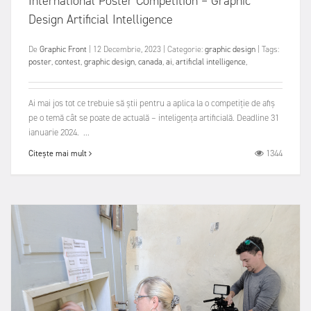
International Poster Competition – Graphic
Design Artificial Intelligence
De
Graphic Front
|
12 Decembrie, 2023
|
Categorie:
graphic design
|
Tags:
poster
,
contest
,
graphic design
,
canada
,
ai
,
artificlal intelligence
,
Ai mai jos tot ce trebuie să știi pentru a aplica la o competiție de afiș
pe o temă cât se poate de actuală – inteligența artificială. Deadline 31
ianuarie 2024. ...
1344
Citește mai mult