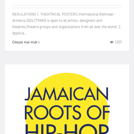
REGULATIONS 1. THEATRICAL POSTERS International Biennale -
Armenia 2024 (TPAM) is open to all artists, designers and
theatres/theatre groups and organizations from all over the world. 2.
Applica...
1207
Citește mai mult