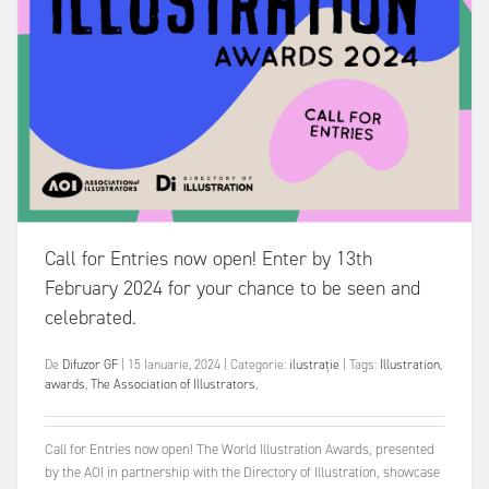
Call for Entries now open! Enter by 13th
February 2024 for your chance to be seen and
celebrated.
De
Difuzor GF
|
15 Ianuarie, 2024
|
Categorie:
ilustrație
|
Tags:
Illustration
,
awards
,
The Association of Illustrators
,
Call for Entries now open! The World Illustration Awards, presented
by the AOI in partnership with the Directory of Illustration, showcase