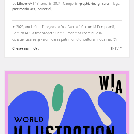
De
Difuzor GF
|
19 Ianuarie, 2024
|
Categorie:
graphic design
carte
|
Tags:
patrimoniu
,
acs
,
industrial
,
În 2023, anul când Timișoara a fost Capitală Culturală Europeană, la
Editura ACS a fost pregătit un titlu menit să contribuie la
conștientizarea și valorificarea patrimoniului cultural industrial: “Ar...
1319
Citește mai mult