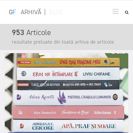
G
F
ARHIVĂ
|
BLOG
953
Articole
rezultate preluate din toată arhiva de articole