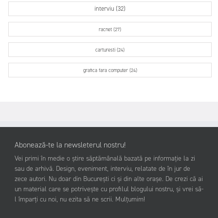
interviu (32)
racnet (27)
carturesti (24)
grafica fara computer (24)
Abonează-te la newsleterul nostru!
Vei primi în medie o știre săptămânală bazată pe informație la zi
sau de arhivă. Design, eveniment, interviu, relatate de în jur de
zece autori. Nu doar din București ci și din alte orașe. De crezi că ai
un material care se potrivește cu profilul blogului nostru, și vrei să-
l împarți cu noi, nu ezita să ne scrii. Mulțumim!