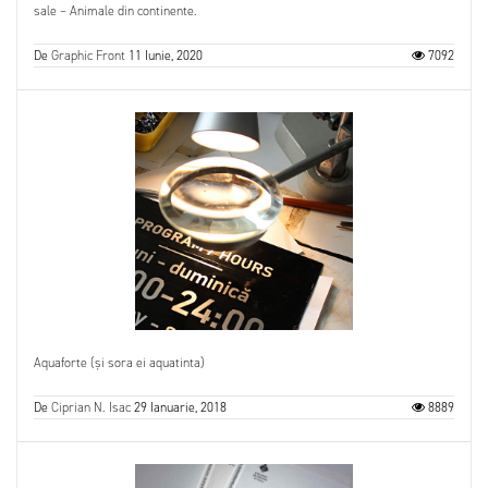
sale – Animale din continente.
De
Graphic Front
11 Iunie, 2020
7092
Aquaforte (și sora ei aquatinta)
De
Ciprian N. Isac
29 Ianuarie, 2018
8889