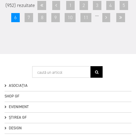
(952) rezultate
1
2
3
4
5
....
6
7
8
9
10
11
ASOCIAȚIA
SHOP GF
EVENIMENT
ȘTIREA GF
DESIGN