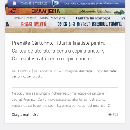
Premiile Cărturino. Titlurile finaliste pentru
Cartea de literatură pentru copii a anului și
Cartea ilustrată pentru copii a anului
De
Difuzor GF
|
01 Februarie, 2024
|
Categorie:
ilustrație
|
Tags:
ilustratie
,
carturino
,
carturesti
,
Ne bucurăm să anunțăm încheierea primei etape de jurizare în
cadrul Premiilor Cărturino dedicate scriitorilor și ilustratorilor
români de carte pentru copii. La prima ediție, au fost înscrise 12...
922
Citește mai mult