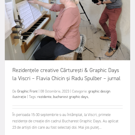
Rezidențele creative Cărturești & Graphic Days
la Viscri – Flavia Chicin și Radu Spulber – jurnal
De
Graphic Front
|
08 Octombrie, 2023
|
Categorie:
graphic design
ilustrație
|
Tags:
rezidente
,
bucharest graphic days
,
În perioada 15-30 septembrie s-au întâmplat, la Viscri, primele
rezidențe de creație din cadrul Bucharest Graphic Days. Au aplicat
23 de artiști din care au fost selectați doi. Mai jos puteț...