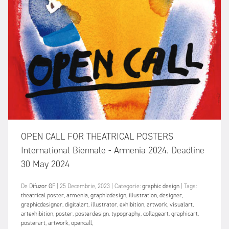
OPEN CALL FOR THEATRICAL POSTERS
International Biennale - Armenia 2024. Deadline
30 May 2024
De
Difuzor GF
|
25 Decembrie, 2023
|
Categorie:
graphic design
|
Tags:
theatrical poster
,
armenia
,
graphicdesign
,
illustration
,
designer
,
graphicdesigner
,
digitalart
,
illustrator
,
exhibition
,
artwork
,
visualart
,
artexhibition
,
poster
,
posterdesign
,
typography
,
collageart
,
graphicart
,
posterart
,
artwork
,
opencall
,