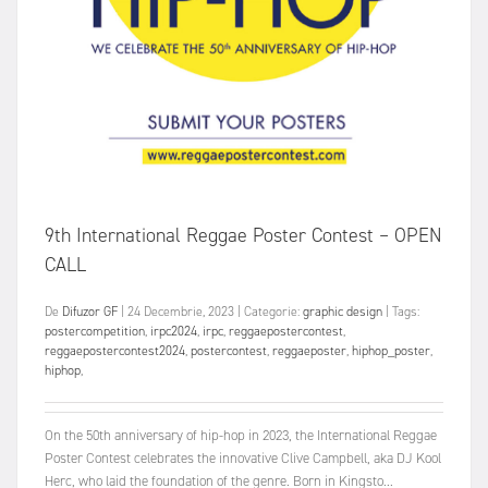
9th International Reggae Poster Contest – OPEN
CALL
De
Difuzor GF
|
24 Decembrie, 2023
|
Categorie:
graphic design
|
Tags:
postercompetition
,
irpc2024
,
irpc
,
reggaepostercontest
,
reggaepostercontest2024
,
postercontest
,
reggaeposter
,
hiphop_poster
,
hiphop
,
On the 50th anniversary of hip-hop in 2023, the International Reggae
Poster Contest celebrates the innovative Clive Campbell, aka DJ Kool
Herc, who laid the foundation of the genre. Born in Kingsto...