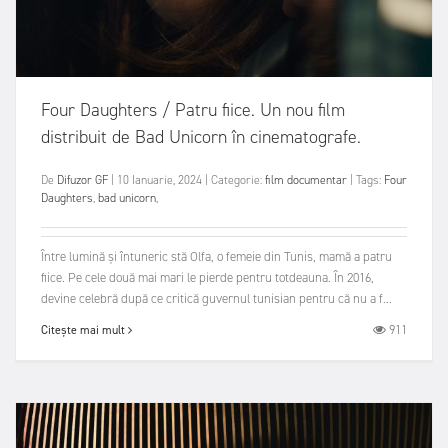
Four Daughters / Patru fiice. Un nou film
distribuit de Bad Unicorn în cinematografe.
De
Difuzor GF
|
10 Ianuarie, 2024
|
Categorie:
film documentar
|
Tags:
Four
Daughters
,
bad unicorn
,
Între lumină și întuneric stă Olfa, o femeie din Tunis, mamă a patru
fiice. Pe cele două mai mari le pierde pentru totdeauna. În 2016,
devine celebră după ce critică guvernul tunisian pentru că nu a f...
911
Citește mai mult