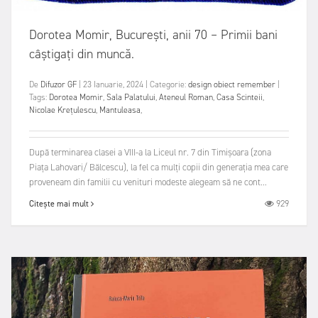
Dorotea Momir, București, anii 70 – Primii bani
câștigați din muncă.
De
Difuzor GF
|
23 Ianuarie, 2024
|
Categorie:
design obiect
remember
|
Tags:
Dorotea Momir
,
Sala Palatului
,
Ateneul Roman
,
Casa Scinteii
,
Nicolae Krețulescu
,
Mantuleasa
,
După terminarea clasei a VIII-a la Liceul nr. 7 din Timișoara (zona
Piața Lahovari/ Bălcescu), la fel ca mulți copii din generația mea care
proveneam din familii cu venituri modeste alegeam să ne cont...
929
Citește mai mult