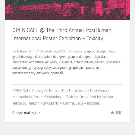
OPEN CALL @ The Third Annual PostHuman
International Poster Exhibition – Toxicity
De
Difuzor GF
|
17 Decembrie, 2023
|
Categorie:
graphic design
|
Tags:
graphicdesign
,
illustration
,
designer
,
graphicdesigner
,
digitalart
,
illustrator
,
exhibition
,
artwork
,
visualart
,
artexhibition
,
poster
,
typosters
,
posterdesign
,
typography
,
collageart
,
graphicart
,
posterart
,
posterterritory
,
artwork
,
opencall
,
OPEN CALL Calling All Human The Third Annual PostHuman
International Poster Exhibition – Toxicity Organized by Institut
Teknologi Telkom Purwokerto – Central Java – Indones...
1551
Citește mai mult