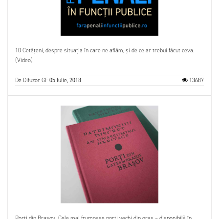
10 Cetățeni, despre situația în care ne aflăm, și de ce ar trebui făcut ceva.
(Video)
De
Difuzor GF
05 Iulie, 2018
13687
Porți din Brașov. Cele mai frumoase porți vechi din oraș – disponibilă în