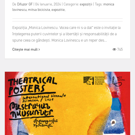
De
Difuzor GF
|
04 Ianuarie, 2024
|
Categorie:
expoziții
|
Tags:
monica
lovinescu
,
mitsa bicicista
,
expozitie
,
Expoziția „Monica Lovinescu. Vocea care ni s-a dat” este o invitație la
înțelegerea puterii cuvintelor și a libertății și responsabilității de a
spune ceea ce gândești. Monica Lovinescu e un reper des...
745
Citește mai mult