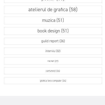
atelierul de grafica (58)
muzica (51)
book design (51)
guild report (36)
interviu (32)
racnet (27)
carturesti (24)
grafica fara computer (24)