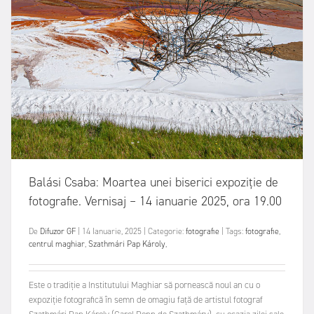
Balási Csaba: Moartea unei biserici expoziție de
fotografie. Vernisaj – 14 ianuarie 2025, ora 19.00
De
Difuzor GF
|
14 Ianuarie, 2025
|
Categorie:
fotografie
|
Tags:
fotografie
,
centrul maghiar
,
Szathmári Pap Károly
,
Este o tradiție a Institutului Maghiar să pornească noul an cu o
expoziție fotografică în semn de omagiu față de artistul fotograf