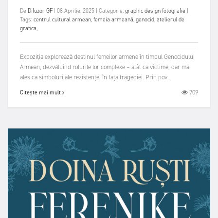
De
Difuzor GF
|
08 Aprilie, 2025
|
Categorie:
graphic design
fotografie
|
Tags:
centrul cultural armean
,
femeia armeană
,
genocid
,
atelierul de
grafica
,
Expoziția explorează destinul femeilor arme­ne în tim­pul Genocidului
Armean, dezvăluind rolurile lor com­plexe – atât ca victime, dar mai
ales ca simboluri ale rezistenței în fața tragediei. Prin pov...
709
Citește mai mult