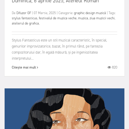
Duminică, 6 aprilie 2025, Ateneul Român
De
Difuzor GF
|
07 Martie, 2025
|
Categorie:
graphic design
muzică
|
Tags:
stylus fantasticus
,
festivalul de muzica veche
,
muzica
,
ziua muzicii vechi
,
atelierul de grafica
,
Stylus Fantasticus este un stil muzical caracteristic, în special,
genurilor improvizatorice, bazat, în primul rând, pe fantezia
compozitorului dar, în egală măsură, și pe ingeniozitatea
interpretului...
820
Citește mai mult