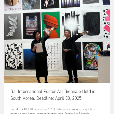
B.I. International Poster Art Biennale Held in
South Korea. Deadline: April 30, 2025
De
Difuzor GF
|
18 Februarie, 2025
|
Categorie:
competiții
afiș
|
Tags:
poster
,
south korea
,
contest
,
International Poster Art Biennale
,