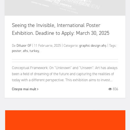
Seeing the Invisible, International Poster
Exhibition. Deadline to Apply: March 30, 2025
De
Difuzor GF
|
11 Februarie, 2025
|
Categorie:
graphic design
afiș
|
Tags:
poster
,
afis
,
turkey
,
Conceptual Framework: On "Unknown" and "Unseen": Art has always
been a field of dreaming of the future and capturing the realities of
today with a different perspective. This exhibition aims to invest...
836
Citește mai mult