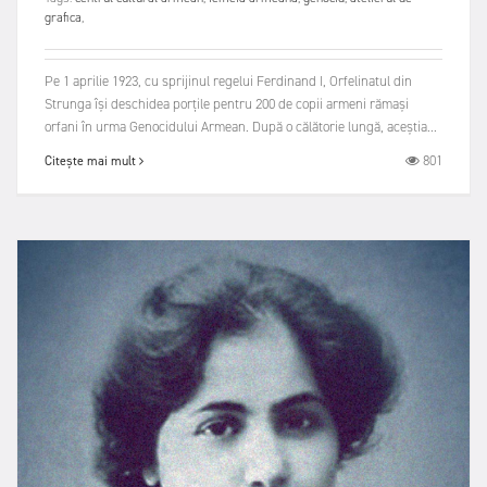
grafica
,
Pe 1 aprilie 1923, cu sprijinul regelui Ferdinand I, Orfelinatul din
Strunga își deschidea porțile pen­tru 200 de copii armeni rămași
orfani în urma Genocidului Armean. După o călătorie lungă, aceștia...
801
Citește mai mult