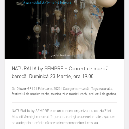
NATURALIA by SEMPRE – Concert de muzică
barocă. Duminică 23 Martie, ora 19.00
De
Difuzor GF
|
21 Februarie, 2025
|
Categorie:
muzică
|
Tags:
naturalia
,
festivalul de muzica veche
,
muzica
,
ziua muzicii vechi
,
atelierul de grafica
,
NATURALIA by SEMPRE este un concert organizat cu ocazia Zilei
Muzicii Vechi și construit în jurul naturii și a sunetelor sale, așa cum
se aude prin lucrările câtorva dintre compozitorii ce s-au...