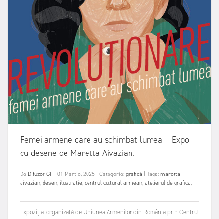
Femei armene care au schimbat lumea – Expo
cu desene de Maretta Aivazian.
De
Difuzor GF
|
01 Martie, 2025
|
Categorie:
grafică
|
Tags:
maretta
aivazian
,
desen
,
ilustratie
,
centrul cultural armean
,
atelierul de grafica
,
Expoziția, organizată de Uniunea Armenilor din România prin Centrul