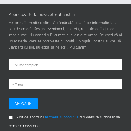
Abonează-te la newsleterul nostru!
Vei primi în medie o știre săptămânală bazată pe informație la zi
sau de arhivă. Design, eveniment, interviu, relatate de în jur de
zece autori. Nu doar din București ci și din alte orașe. De crezi că ai
un material care se potrivește cu profilul blogului nostru, și vrei să-
l împarți cu noi, nu ezita să ne scrii. Mulțumim!
ABONARE!
Sunt de acord cu
termenii și condițiile
din website și doresc să
primesc newsletter.