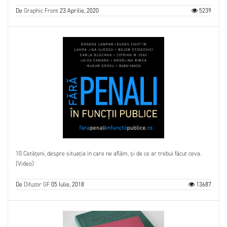
De
Graphic Front
23 Aprilie, 2020
5239
10 Cetățeni, despre situația în care ne aflăm, și de ce ar trebui făcut ceva.
(Video)
De
Difuzor GF
05 Iulie, 2018
13687