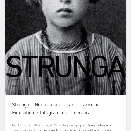
Strunga – Noua casă a orfanilor armeni.
Expoziție de fotografie documentară
De
Difuzor GF
|
08 Aprilie, 2025
|
Categorie:
graphic design
fotografie
|
Tags:
centrul cultural armean
,
femeia armeană
,
genocid
,
atelierul de