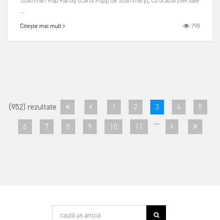
Szathmári Pap Károly (Carol Popp de Szathmáry), cu ocazia zilei sale
...
798
Citește mai mult
(952) rezultate
1
2
3
4
5
....
6
7
8
9
10
11