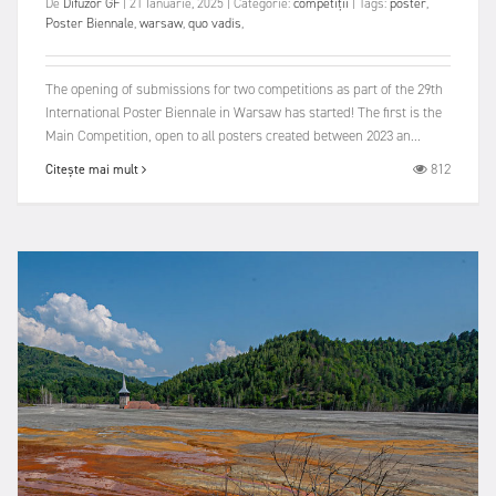
De
Difuzor GF
|
21 Ianuarie, 2025
|
Categorie:
competiții
|
Tags:
poster
,
Poster Biennale
,
warsaw
,
quo vadis
,
The opening of submissions for two competitions as part of the 29th
International Poster Biennale in Warsaw has started! The first is the
Main Competition, open to all posters created between 2023 an...
812
Citește mai mult