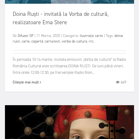
Doina Ruști - invitată la Vorba de cultură,
realizatoare Ema Stere
De
Difuzor GF
|
11 Martie, 2025
|
Categorie:
ilustrație
carte
|
Tags:
doina
rusti
,
carte
,
copartă
,
carturesti
,
vorba de cultura
,
rrc
,
În perioada 10-14 martie, invitata emisiunii „Vorba de cultură” la Radio
România Cultural este scriitoarea DOINA RUȘTI. De luni până vineri,
între orele 12:00-12:30, pe frecvențele Radio Rom...
669
Citește mai mult