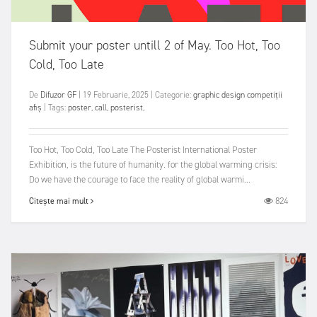
Submit your poster untill 2 of May. Too Hot, Too
Cold, Too Late
De
Difuzor GF
|
19 Februarie, 2025
|
Categorie:
graphic design
competiții
afiș
|
Tags:
poster
,
call
,
posterist
,
Too Hot, Too Cold, Too Late The Posterist International Poster
Exhibition, is the future of humanity. for the global warming crisis:
Do we have the courage to face the reality of global warmi...
824
Citește mai mult