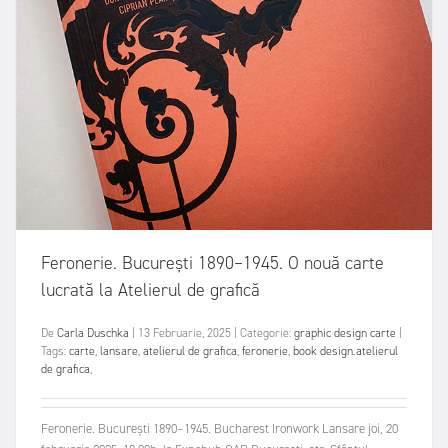
Feronerie. București 1890–1945. O nouă carte
lucrată la Atelierul de grafică
De
Carla Duschka
|
13 Februarie, 2025
|
Categorie:
graphic design
carte
|
Tags:
carte
,
lansare
,
atelierul de grafica
,
feronerie
,
book design.atelierul
de grafica
,
Feronerie. București 1890–1945. Bucharest Ironwork Lansare joi, 20