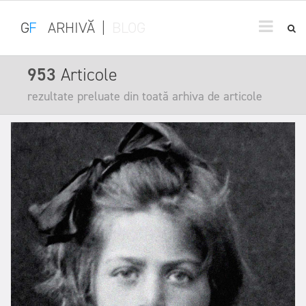
G
F
ARHIVĂ
|
BLOG
953
Articole
rezultate preluate din toată arhiva de articole