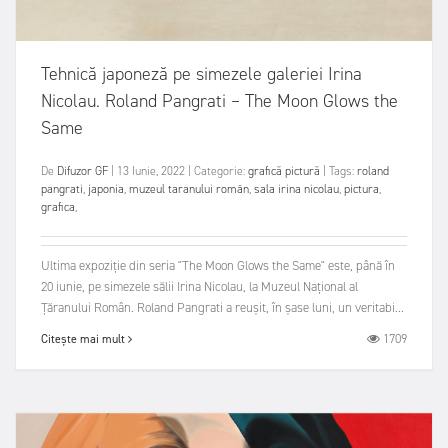
Tehnică japoneză pe simezele galeriei Irina
Nicolau. Roland Pangrati – The Moon Glows the
Same
De
Difuzor GF
|
13 Iunie, 2022
|
Categorie:
grafică
pictură
|
Tags:
roland
pangrati
,
japonia
,
muzeul taranului român
,
sala irina nicolau
,
pictura
,
grafica
,
Ultima expoziție din seria "The Moon Glows the Same" este, până în
20 iunie, pe simezele sălii Irina Nicolau, la Muzeul Național al
Țăranului Român. Roland Pangrati a reușit, în șase luni, un veritabi...
1709
Citește mai mult