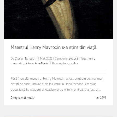
Maestrul Henry Mavrodin s-a stins din viață.
De
Ciprian N. Isac
|
19 Mai, 2022
|
Categorie:
pictură
|
Tags:
henry
mavrodin
,
pictura
,
Ana-Maria Toth
,
sculptura
,
grafica
,
Fără îndoială, maestrul Henry Mavrodin a fost unul din cei mai mari
artiști pe care i-am avut, de la Corneliu Baba încoace. Am avut
bucuria să fiu student al Academiei de Arte în anii când a fost pr...
2298
Citește mai mult