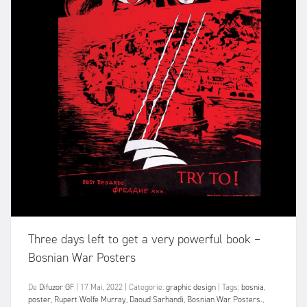
Three days left to get a very powerful book –
Bosnian War Posters
De
Difuzor GF
|
17 Mai, 2022
|
Categorie:
graphic design
|
Tags:
bosnia
,
poster
,
Rupert Wolfe Murray
,
Daoud Sarhandi
,
Bosnian War Posters.
,