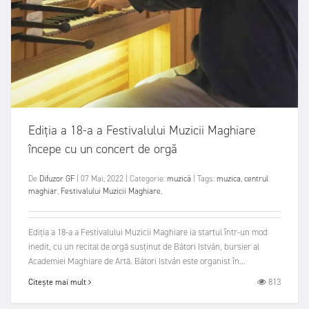
Ediția a 18-a a Festivalului Muzicii Maghiare
începe cu un concert de orgă
De
Difuzor GF
|
07 Mai, 2022
|
Categorie:
muzică
|
Tags:
muzica
,
centrul
maghiar
,
Festivalului Muzicii Maghiare
,
Ediția a 18-a a Festivalului Muzicii Maghiare ia startul într-un mod
inedit, cu un recital de orgă susținut de Bátori István, bursier al
Academiei Maghiare de Artă. Bátori István este organist în...
813
Citește mai mult