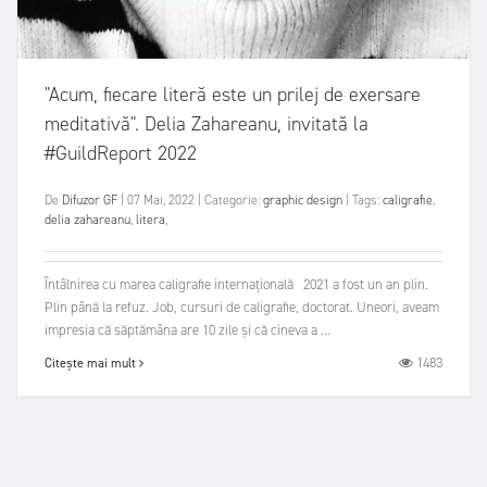
"Acum, fiecare literă este un prilej de exersare
meditativă". Delia Zahareanu, invitată la
#GuildReport 2022
De
Difuzor GF
|
07 Mai, 2022
|
Categorie:
graphic design
|
Tags:
caligrafie
,
delia zahareanu
,
litera
,
Întâlnirea cu marea caligrafie internațională 2021 a fost un an plin.
Plin până la refuz. Job, cursuri de caligrafie, doctorat. Uneori, aveam
impresia că săptămâna are 10 zile și că cineva a ...
1483
Citește mai mult