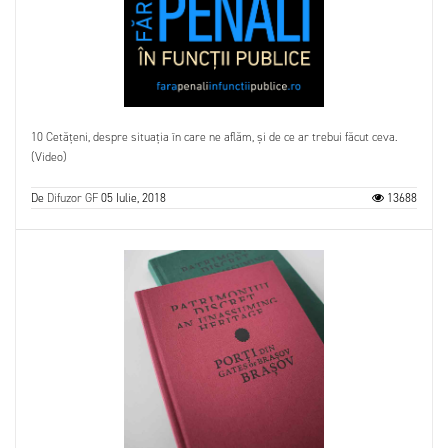
10 Cetățeni, despre situația în care ne aflăm, și de ce ar trebui făcut ceva.
(Video)
De
Difuzor GF
05 Iulie, 2018
13688