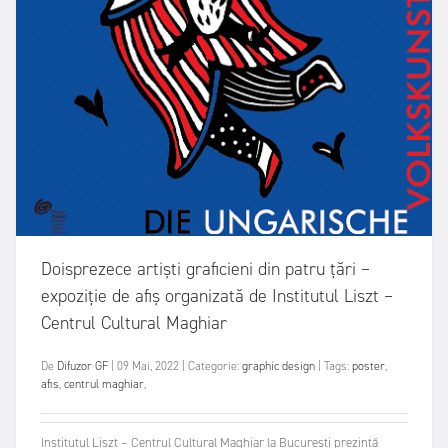
Doisprezece artiști graficieni din patru țări –
expoziție de afiș organizată de Institutul Liszt –
Centrul Cultural Maghiar
De
Difuzor GF
|
09 Mai, 2022
|
Categorie:
graphic design
|
Tags:
poster
,
afis
,
centrul maghiar
,
Institutul Liszt – Centrul Cultural Maghiar la București prezintă