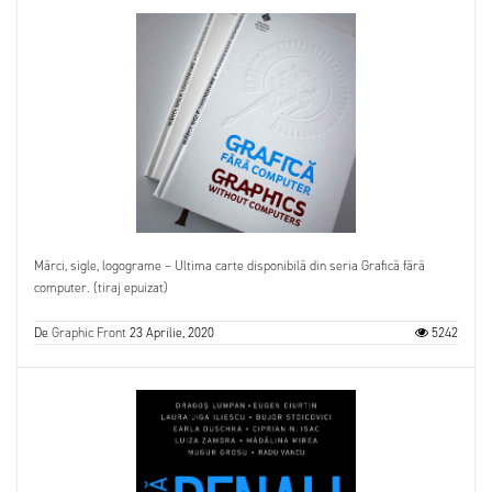
Mărci, sigle, logograme – Ultima carte disponibilă din seria Grafică fără
computer. (tiraj epuizat)
De
Graphic Front
23 Aprilie, 2020
5242