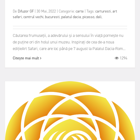
De
Difuzor GF
|
30 Mai, 2022
|
Categorie:
carte
|
Tags:
carturesti
,
art
safari
,
centrul vechi
,
bucuresti
,
palatul dacia
,
picasso
,
dali
,
Căutarea frumuseții, a adevărului și a sensului în viață pornește nu
de puține ori din holul unui muzeu. Inspirați de cea de-a noua
edițieArt Safari, care are loc până pe 7 august la Palatul Dacia-Rom...
1294
Citește mai mult