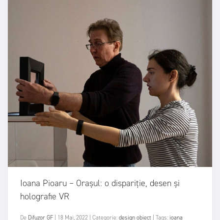
Ioana Pioaru – Orașul: o dispariție, desen și
holografie VR
De
Difuzor GF
|
18 Mai, 2022
|
Categorie:
design obiect
|
Tags:
ioana