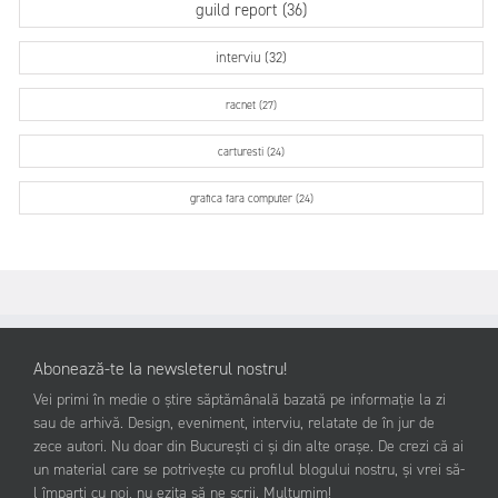
guild report (36)
interviu (32)
racnet (27)
carturesti (24)
grafica fara computer (24)
Abonează-te la newsleterul nostru!
Vei primi în medie o știre săptămânală bazată pe informație la zi
sau de arhivă. Design, eveniment, interviu, relatate de în jur de
zece autori. Nu doar din București ci și din alte orașe. De crezi că ai
un material care se potrivește cu profilul blogului nostru, și vrei să-
l împarți cu noi, nu ezita să ne scrii. Mulțumim!