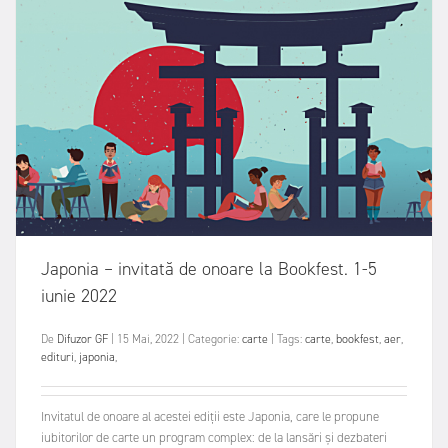
Japonia – invitată de onoare la Bookfest. 1-5
iunie 2022
De
Difuzor GF
|
15 Mai, 2022
|
Categorie:
carte
|
Tags:
carte
,
bookfest
,
aer
,
edituri
,
japonia
,
Invitatul de onoare al acestei ediții este Japonia, care le propune
iubitorilor de carte un program complex: de la lansări și dezbateri