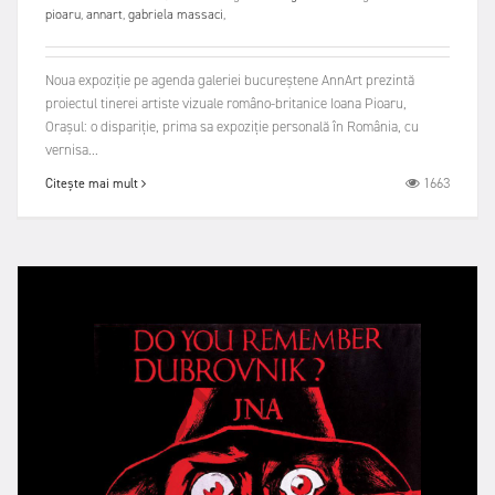
pioaru
,
annart
,
gabriela massaci
,
Noua expoziție pe agenda galeriei bucureștene AnnArt prezintă
proiectul tinerei artiste vizuale româno-britanice Ioana Pioaru,
Orașul: o dispariție, prima sa expoziție personală în România, cu
vernisa...
1663
Citește mai mult