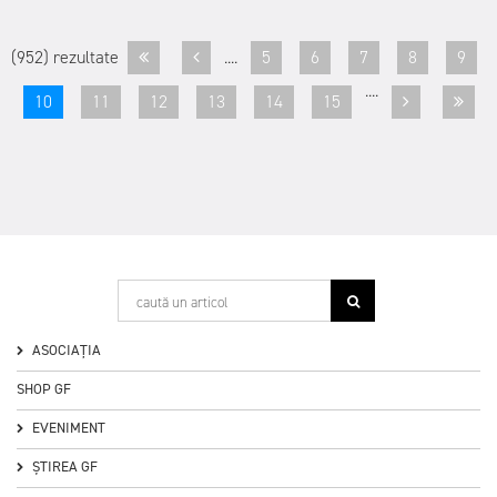
(952) rezultate
....
5
6
7
8
9
....
10
11
12
13
14
15
ASOCIAȚIA
SHOP GF
EVENIMENT
ȘTIREA GF