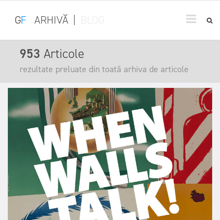
G
F
ARHIVĂ
|
BLOG
953
Articole
rezultate preluate din toată arhiva de articole