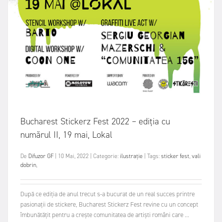
Bucharest Stickerz Fest 2022 – ediția cu
numărul II, 19 mai, Lokal
De
Difuzor GF
|
10 Mai, 2022
|
Categorie:
ilustrație
|
Tags:
sticker fest
,
vali
dobrin
,
După ce ediţia de anul trecut s-a bucurat de un real succes printre
pasionaţii de stickere, Bucharest Stickerz Fest revine cu un concept
îmbunătăţit pentru a creşte comunitatea de artişti români care ...