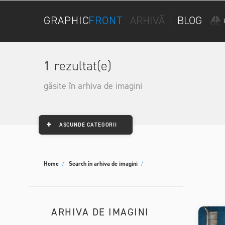
GRAPHIC
FRONT
ARHIVĂ
|
BLOG
1
rezultat(e)
găsite în arhiva de imagini
ASCUNDE CATEGORII
Home
/
Search în arhiva de imagini
/
ARHIVA DE IMAGINI