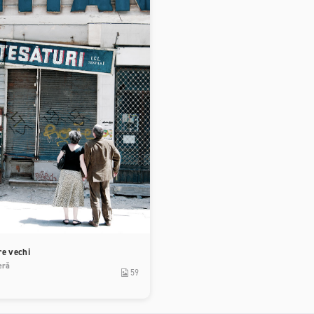
re vechi
eră
59