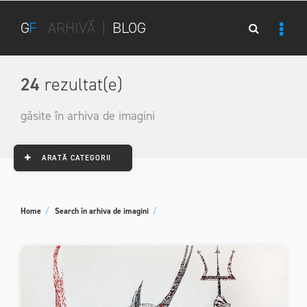
G
F
ARHIVĂ
|
BLOG
24
rezultat(e)
găsite în arhiva de imagini
ARATĂ CATEGORII
Home
/
Search în arhiva de imagini
/