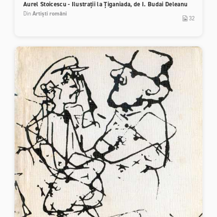
Aurel Stoicescu - Ilustrații la Țiganiada, de I. Budai Deleanu
Din
Artiști români
32