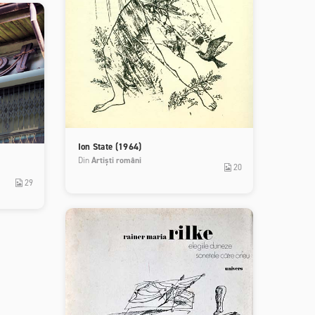
Ion State (1964)
Din
Artiști români
20
29