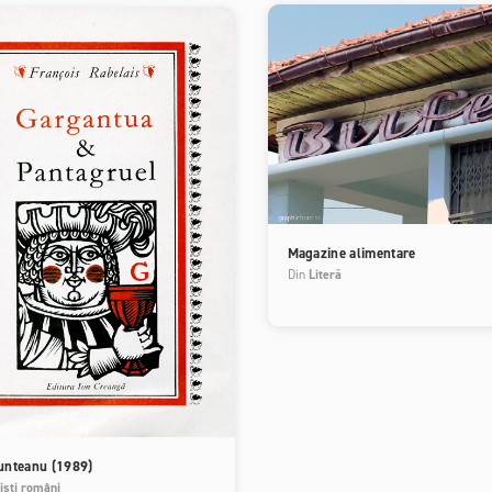
Magazine alimentare
Din
Literă
unteanu (1989)
iști români