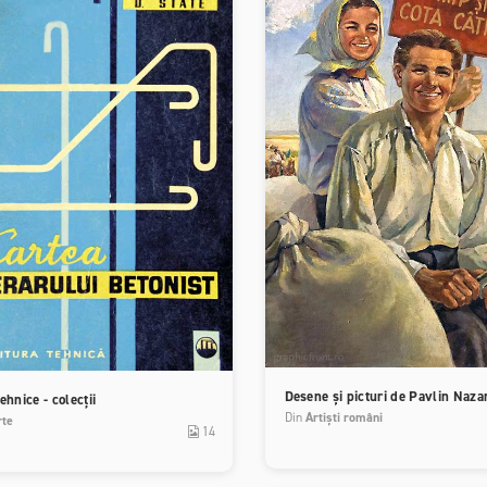
Desene și picturi de Pavlin Naza
tehnice - colecții
Din
Artiști români
rte
14