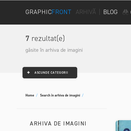
GRAPHIC
FRONT
ARHIVĂ
|
BLOG
7
rezultat(e)
găsite în arhiva de imagini
ASCUNDE CATEGORII
Home
/
Search în arhiva de imagini
/
ARHIVA DE IMAGINI