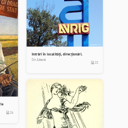
Intrări în localități, direcționări.
Din
Literă
22
rie
24